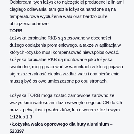
Odbiorcami tych łożysk to najczęściej producenci z liniami
ciągłego odlewania, tam gdzie łożyska narażone są na
temperaturowe wydłużenie wału oraz bardzo duże
obciążenia udarowe.
TORB
Łożyska toroidalne RKB są stosowane w obecności
dużego obciążenia promieniowego, a także w aplikacja w
których łożysko musi kompensować niewspółosiowość.
Łożyska toroidalne RKB są montowane jako łożyska
swobodne, mogą pracować w warunkach w której pojawia
się rozszerzalność cieplna wzdłuż wału i oba pierścienie
muszą być osiowo umieszczone po obu stronach.
Łożyska TORB mogą zostać zamówione zarówno ze
wszystkimi wartościami luzu wewnętrznego od CN do C5
oraz z pełną ilością wałeczków, lub otworem stożkowym
1:12 lub 1:3
• Łożyska walca oporowego dla huty aluminium –
523397