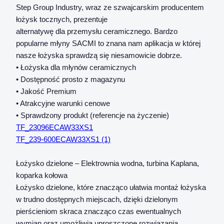
Step Group Industry, wraz ze szwajcarskim producentem
łożysk tocznych, prezentuje
alternatywę dla przemysłu ceramicznego. Bardzo
popularne młyny SACMI to znana nam aplikacja w której
nasze łożyska sprawdzą się niesamowicie dobrze.
• Łożyska dla młynów ceramicznych
• Dostępność prosto z magazynu
• Jakość Premium
• Atrakcyjne warunki cenowe
• Sprawdzony produkt (referencje na życzenie)
TF_23096ECAW33XS1
TF_239-600ECAW33XS1 (1)
Łożysko dzielone – Elektrownia wodna, turbina Kaplana,
koparka kołowa
Łożysko dzielone, które znacząco ułatwia montaż łożyska
w trudno dostępnych miejscach, dzięki dzielonym
pierścieniom skraca znacząco czas ewentualnych
wymian oraz umożliwia uproszczone rozwiązania