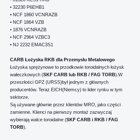
• 32230 P6EHB1
• NCF 1860 VCNRAZB
• NCF 1864 VZB
• 1876 VCNRAZB
• NCF 2964 VZBC3
• NJ 2232 EMAC3S1
CARB Łożyska RKB dla Przemysłu Metalowego
Łożyska sprężynowe to przodkowie toroidalnych łożysk
wałeczkowych (
SKF CARB lub RKB / FAG TORB
).W
przeszłości GPZ (URSS)był jednym z głównych
producentów. Teraz EICH(Niemcy) to lider rynku w tym
sektorze.
Są używane głównie przez klientów MRO, jako części
zamienne. Klienci na pierwszy montaż zazwyczaj
wybierają walce toroidalne (
SKF CARB i RKB / FAG
TORB
).