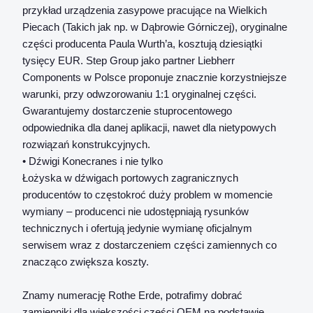
przykład urządzenia zasypowe pracujące na Wielkich
Piecach (Takich jak np. w Dąbrowie Górniczej), oryginalne
części producenta Paula Wurth’a, kosztują dziesiątki
tysięcy EUR. Step Group jako partner Liebherr
Components w Polsce proponuje znacznie korzystniejsze
warunki, przy odwzorowaniu 1:1 oryginalnej części.
Gwarantujemy dostarczenie stuprocentowego
odpowiednika dla danej aplikacji, nawet dla nietypowych
rozwiązań konstrukcyjnych.
• Dźwigi Konecranes i nie tylko
Łożyska w dźwigach portowych zagranicznych
producentów to częstokroć duży problem w momencie
wymiany – producenci nie udostępniają rysunków
technicznych i ofertują jedynie wymianę oficjalnym
serwisem wraz z dostarczeniem części zamiennych co
znacząco zwiększa koszty.
Znamy numerację Rothe Erde, potrafimy dobrać
zamienniki dla większości części OEM na podstawie