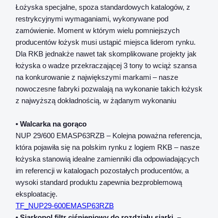
Łożyska specjalne, spoza standardowych katalogów, z
restrykcyjnymi wymaganiami, wykonywane pod
zamówienie. Moment w którym wielu pomniejszych
producentów łożysk musi ustąpić miejsca liderom rynku.
Dla RKB jednakże nawet tak skomplikowane projekty jak
łożyska o wadze przekraczającej 3 tony to wciąż szansa
na konkurowanie z największymi markami – nasze
nowoczesne fabryki pozwalają na wykonanie takich łożysk
z najwyższą dokładnością, w żądanym wykonaniu
• Walcarka na gorąco
NUP 29/600 EMASP63RZB – Kolejna poważna referencja,
która pojawiła się na polskim rynku z logiem RKB – nasze
łożyska stanowią idealne zamienniki dla odpowiadających
im referencji w katalogach pozostałych producentów, a
wysoki standard produktu zapewnia bezproblemową
eksploatację.
TF_NUP29-600EMASP63RZB
• Siarkopol filtr ciśnieniowy do rozdziału siarki. –