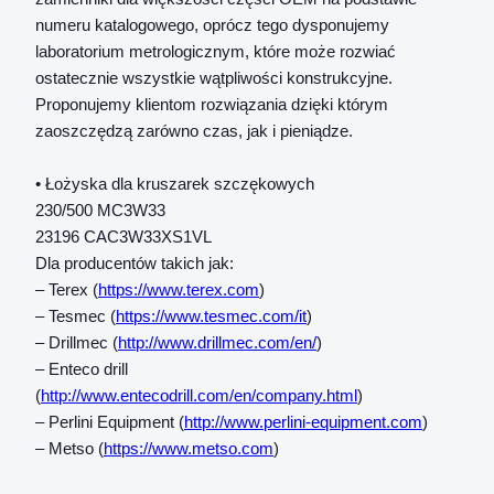
numeru katalogowego, oprócz tego dysponujemy
laboratorium metrologicznym, które może rozwiać
ostatecznie wszystkie wątpliwości konstrukcyjne.
Proponujemy klientom rozwiązania dzięki którym
zaoszczędzą zarówno czas, jak i pieniądze.
• Łożyska dla kruszarek szczękowych
230/500 MC3W33
23196 CAC3W33XS1VL
Dla producentów takich jak:
– Terex (
https://www.terex.com
)
– Tesmec (
https://www.tesmec.com/it
)
– Drillmec (
http://www.drillmec.com/en/
)
– Enteco drill
(
http://www.entecodrill.com/en/company.html
)
– Perlini Equipment (
http://www.perlini-equipment.com
)
– Metso (
https://www.metso.com
)