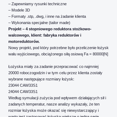
– Zapewniamy rysunki techniczne
– Modele 3D
– Formaty .stp, .dwg, i inne na żadanie klienta
– Wykonania specjalne (tailor made)
Projekt – 4 stopniowego reduktora stożkowo-
walcowego, klient: fabryka reduktorów i
motoreduktorów.
Nowy projekt, pod który potrzebne było przeliczenie łożysk
wału wyjściowego, obciążonego siłą osiową Fa = 80000[N]
Łożyska miały za zadanie przepracować co najmniej
20000 roboczogodzin i w tym celu przez klienta zostały
wybrane następujące rozmiary łożysk:
23044 CAW33S1
24044 CAW33S1
Według symulacji zużycia pod wpływem działających sił i
zadanych temperatur, nasze analizy wykazały, że ten
rozmiar łożyska może okazać się niewystarczający i
warto jest zastosować łożyska większe o jedną serię.