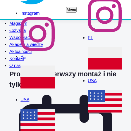
Menu
Instagram
Magazyn
Łożyska
Współpraca
PL
Akademia wiedzy
Aktualności
PL
Kontakt
O nas
Projekty na pierwszy montaż i nie
USA
tylko
USA