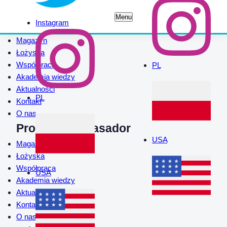
Menu
Instagram
Magazyn
Łożyska
Współpraca
PL
Akademia wiedzy
Aktualności
PL
Kontakt
O nas
Program Ambasador
USA
Magazyn
Łożyska
Współpraca
USA
Akademia wiedzy
Aktualności
Kontakt
O nas