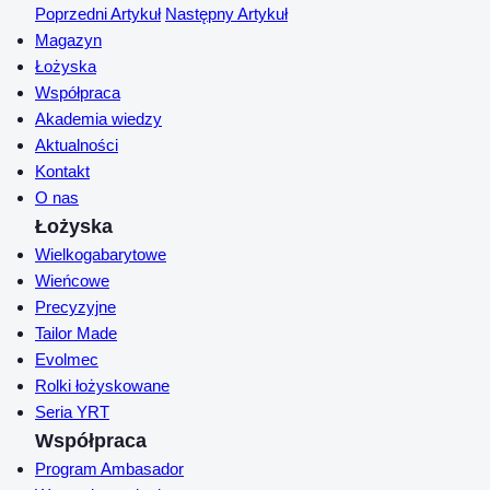
Poprzedni Artykuł
Następny Artykuł
Magazyn
Łożyska
Współpraca
Akademia wiedzy
Aktualności
Kontakt
O nas
Łożyska
Wielkogabarytowe
Wieńcowe
Precyzyjne
Tailor Made
Evolmec
Rolki łożyskowane
Seria YRT
Współpraca
Program Ambasador