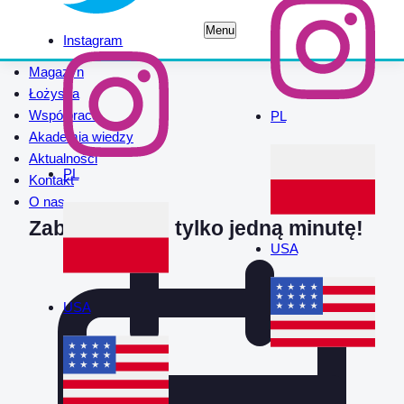
Menu
Instagram
Magazyn
Łożyska
Współpraca
PL
Akademia wiedzy
Aktualności
PL
Kontakt
O nas
Zabierzemy Ci tylko jedną minutę!
USA
USA