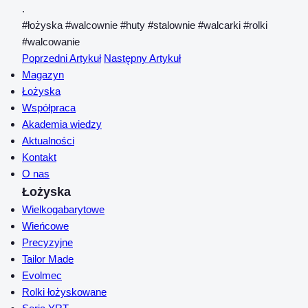
.
#łożyska #walcownie #huty #stalownie #walcarki #rolki
#walcowanie
Poprzedni Artykuł
Następny Artykuł
Magazyn
Łożyska
Współpraca
Akademia wiedzy
Aktualności
Kontakt
O nas
Łożyska
Wielkogabarytowe
Wieńcowe
Precyzyjne
Tailor Made
Evolmec
Rolki łożyskowane