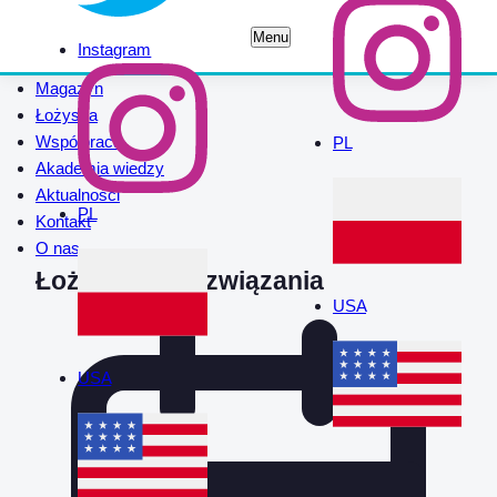
Menu
Instagram
Magazyn
Łożyska
Współpraca
PL
Akademia wiedzy
Aktualności
PL
Kontakt
O nas
Łożyskowe rozwiązania
USA
USA